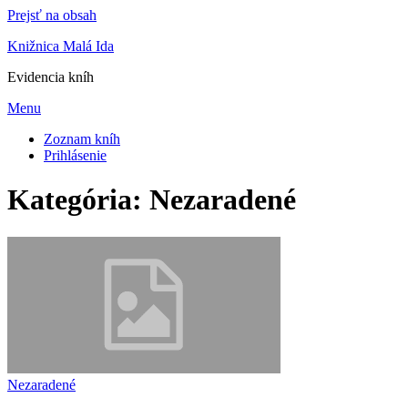
Prejsť na obsah
Knižnica Malá Ida
Evidencia kníh
Menu
Zoznam kníh
Prihlásenie
Kategória:
Nezaradené
Nezaradené